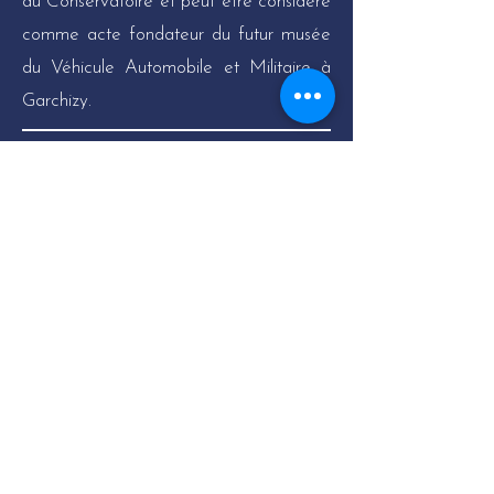
du Conservatoire et peut être considéré
comme acte fondateur du futur musée
du Véhicule Automobile et Militaire à
Garchizy.
AVRIL 2024
DÉVELOPPEMENT DE
L'ATELIER DE
RESTAURATION
Suite au déménagement de l'usine
d'ARQUUS de Marolles-en-Hurepoix
(91) vers Lisses (91), le COPAM a
récupéré des outillages, machines,
mobiliers historiques, objets patrimoniaux