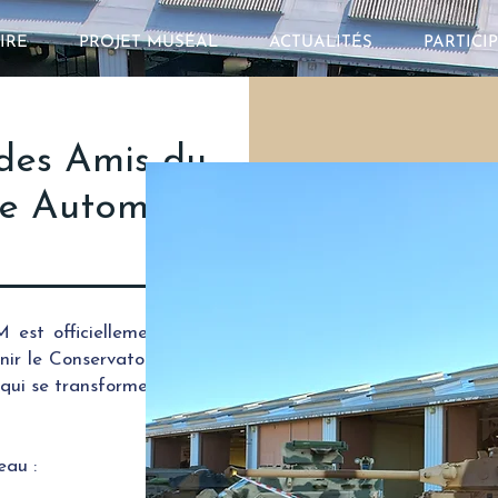
IRE
PROJET MUSÉAL
ACTUALITÉS
PARTICI
 des Amis du
ne Automobile
 est officiellement
nir le Conservatoire
qui se transformera
eau :