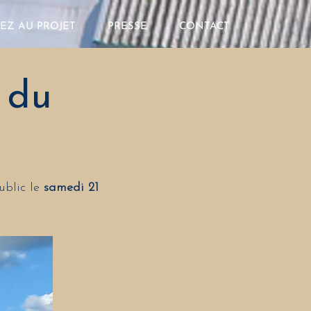
PEZ AU PROJET
PRESSE
CONTACT
 du
ublic le
samedi 21