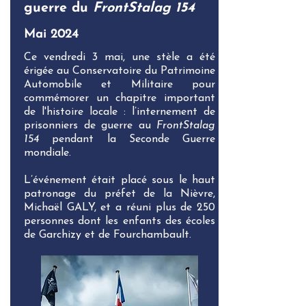
guerre du
FrontStalag 154
Mai 2024
Ce vendredi 3 mai, une stèle a été
érigée au Conservatoire du Patrimoine
Automobile et Militaire pour
commémorer un chapitre important
de l'histoire locale : l’internement de
prisonniers de guerre au
FrontStalag
154
pendant la Seconde Guerre
mondiale.
L’événement était placé sous le haut
patronage du préfet de la Nièvre,
Michaël GALY, et a réuni plus de 250
personnes dont les enfants des écoles
de Garchizy et de Fourchambault.