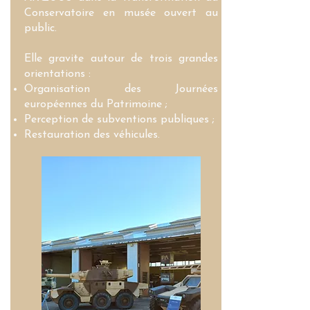
Conservatoire en musée ouvert au
public.
Elle gravite autour de trois grandes
orientations :
Organisation des Journées
européennes du Patrimoine ;
Perception de subventions publiques ;
Restauration des véhicules.