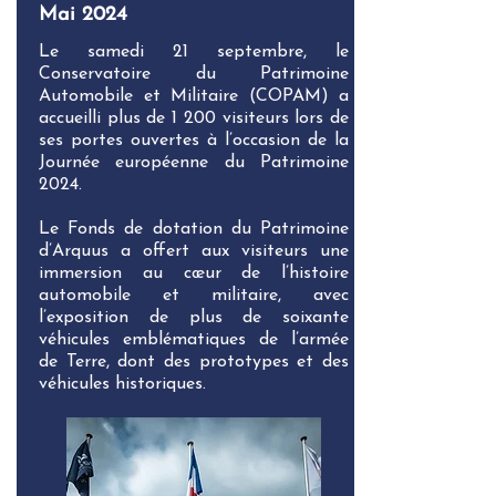
Mai 2024
Le samedi 21 septembre, le
Conservatoire du Patrimoine
Automobile et Militaire (COPAM) a
accueilli plus de 1 200 visiteurs lors de
ses portes ouvertes à l’occasion de la
Journée européenne du Patrimoine
2024.
Le Fonds de dotation du Patrimoine
d’Arquus a offert aux visiteurs une
immersion au cœur de l’histoire
automobile et militaire, avec
l’exposition de plus de soixante
véhicules emblématiques de l’armée
de Terre, dont des prototypes et des
véhicules historiques.