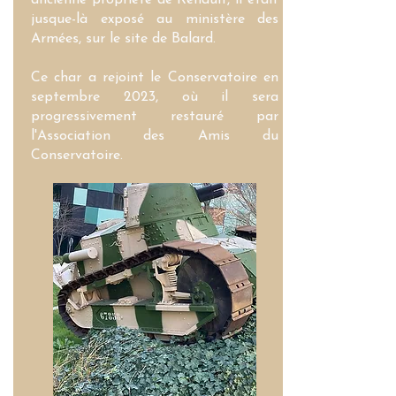
ancienne propriété de Renault, il était
jusque-là exposé au ministère des
Armées, sur le site de Balard.
Ce char a rejoint le Conservatoire en
septembre 2023, où il sera
progressivement restauré par
l'Association des Amis du
Conservatoire.