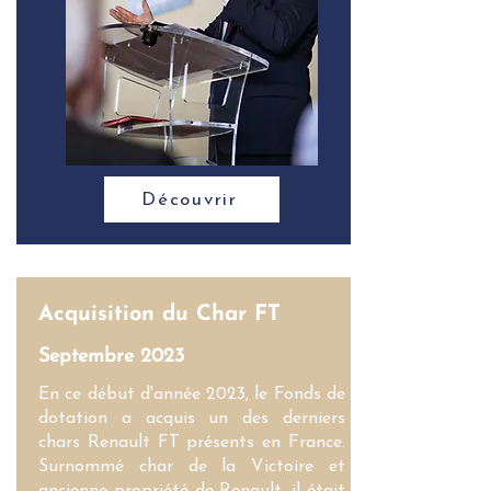
Découvrir
Acquisition du Char FT
Septembre 2023
En ce début d'année 2023, le Fonds de
dotation a acquis un des derniers
chars Renault FT présents en France.
Surnommé char de la Victoire et